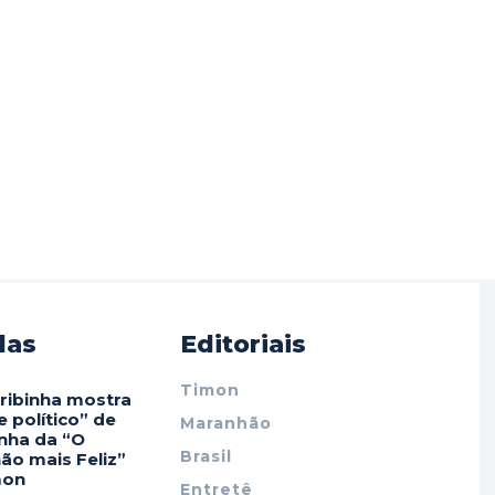
das
Editoriais
Timon
ribinha mostra
 político” de
Maranhão
ha da “O
Brasil
ão mais Feliz”
mon
Entretê