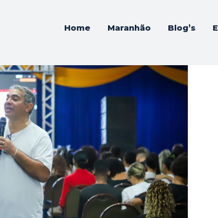
A0109
9
Home
Maranhão
Blog’s
E