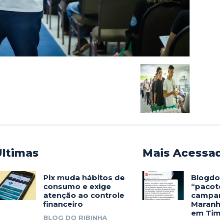
Últimas
Mais Acessa
Pix muda hábitos de
Blogdo
consumo e exige
“pacote
atenção ao controle
campan
financeiro
Maranh
em Ti
BLOG DO RIBINHA