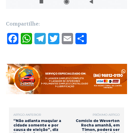
Compartilhe:
F
W
T
T
E
S
a
h
e
w
m
h
c
a
l
i
a
a
e
t
e
t
i
r
b
s
g
t
l
e
o
A
r
e
o
p
a
r
ARTIGO ANTERIOR
PRÓXIMO ARTIGO
k
p
m
“Não adianta maquiar a
Comício de Weverton
cidade somente e por
Rocha amanhã, em
causa de eleição”, diz
Timon, poderá ser