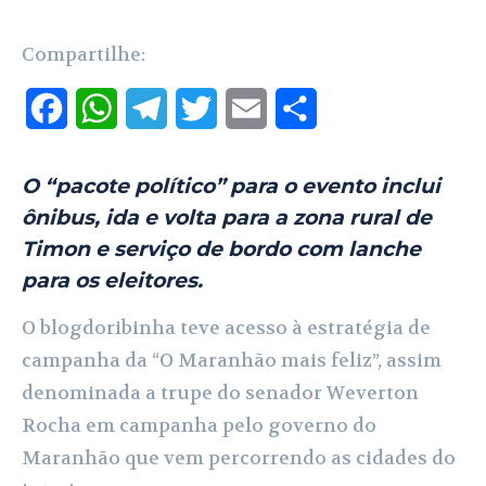
Compartilhe:
F
W
T
T
E
S
a
h
e
w
m
h
O “pacote político” para o evento inclui
c
a
l
i
a
a
ônibus, ida e volta para a zona rural de
e
t
e
t
i
r
Timon e serviço de bordo com lanche
b
s
g
t
l
e
para os eleitores.
o
A
r
e
O blogdoribinha teve acesso à estratégia de
o
p
a
r
campanha da “O Maranhão mais feliz”, assim
denominada a trupe do senador Weverton
k
p
m
Rocha em campanha pelo governo do
Maranhão que vem percorrendo as cidades do