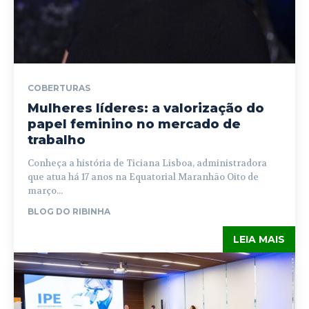
COBERTURAS
Mulheres líderes: a valorização do
papel feminino no mercado de
trabalho
Conheça a história de Ticiana Lisboa, administradora
que atua há 17 anos na Equatorial Maranhão Oito de
março...
BLOG DO RIBINHA
LEIA MAIS