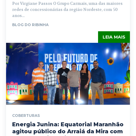
Por Virgiane Passos O Grupo Carmais, uma das maiores
redes de concessionárias da região Nordeste, com 50
anos...
BLOG DO RIBINHA
LEIA MAIS
COBERTURAS
Energia Junina: Equatorial Maranhão
agitou público do Arraiá da Mira com