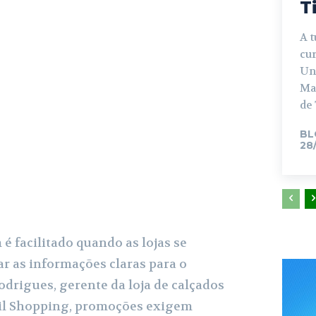
T
A t
cur
Un
Ma
de 
BL
28
é facilitado quando as lojas se
r as informações claras para o
rigues, gerente da loja de calçados
il Shopping, promoções exigem