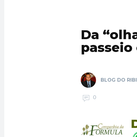
Da “olh
passeio
BLOG DO RIB
0