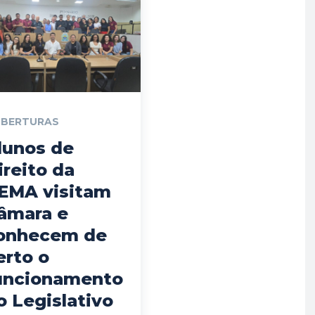
BERTURAS
lunos de
ireito da
EMA visitam
âmara e
onhecem de
erto o
uncionamento
o Legislativo