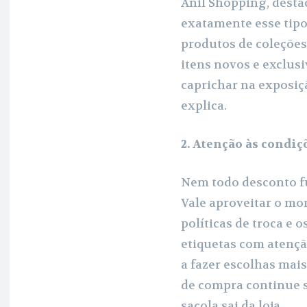
Anil Shopping, desta
exatamente esse tip
produtos de coleçõe
itens novos e exclusi
caprichar na exposiçã
explica.
2. Atenção às condi
Nem todo desconto f
Vale aproveitar o mo
políticas de troca e 
etiquetas com atençã
a fazer escolhas mais
de compra continue 
sacola sai da loja.