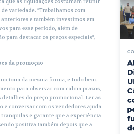
ca que as liquidações costumam reunir
o de variedade. “Trabalhamos com
s anteriores e também investimos em
vos para esse período, além de
o para destacar os preços especiais”,
CO
A
ções da promoção
D
unciona da mesma forma, e tudo bem.
U
mento para observar com calma prazos,
C
os detalhes do preço promocional. Ler as
c
o e conversar com os vendedores ajuda
p
 tranquilas e garante que a experiência
f
sendo positiva também depois que a
d