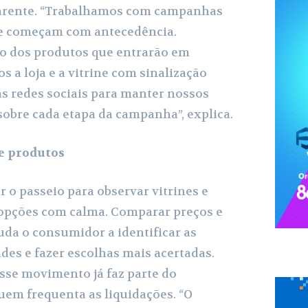
arente. “Trabalhamos com campanhas
e começam com antecedência.
o dos produtos que entrarão em
 a loja e a vitrine com sinalização
as redes sociais para manter nossos
sobre cada etapa da campanha”, explica.
 e produtos
r o passeio para observar vitrines e
 opções com calma. Comparar preços e
uda o consumidor a identificar as
es e fazer escolhas mais acertadas.
esse movimento já faz parte do
em frequenta as liquidações. “O