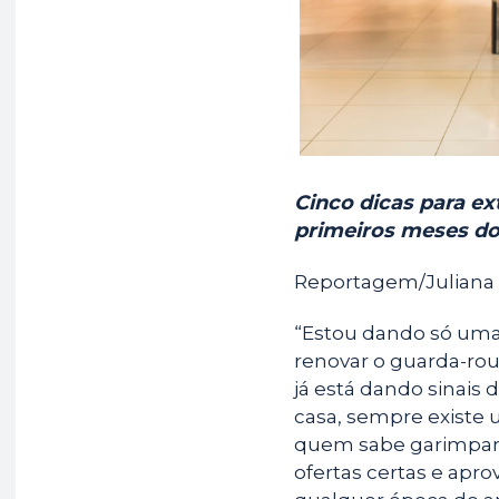
k
p
m
Cinco dicas para ex
primeiros meses d
Reportagem/Juliana 
“Estou dando só uma 
renovar o guarda-rou
já está dando sinais
casa, sempre existe
quem sabe garimpar.
ofertas certas e apr