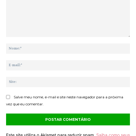
Comentário:
No
E-
mai
Sit
Salve meu nome, e-mail e site neste navegador para a próxima
vez que eu comentar.
Este site utiliza o Akismet para reduzir spam.
Saiba como seus