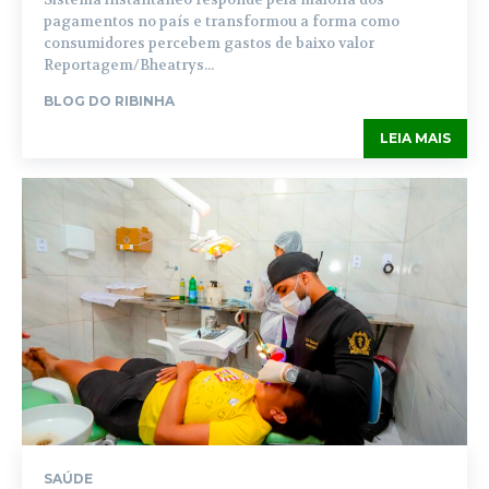
pagamentos no país e transformou a forma como
consumidores percebem gastos de baixo valor
Reportagem/Bheatrys...
BLOG DO RIBINHA
LEIA MAIS
SAÚDE