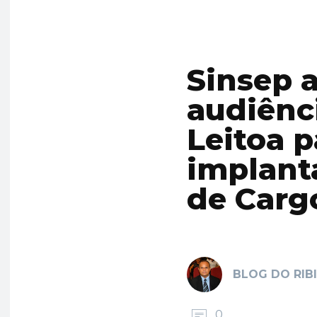
Sinsep 
audiênc
Leitoa p
implant
de Carg
BLOG DO RIB
0