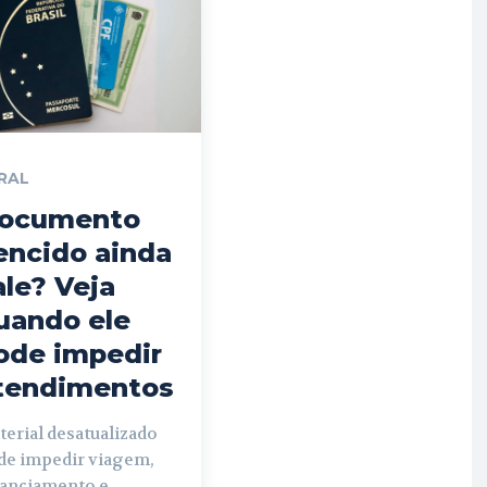
RAL
ocumento
encido ainda
ale? Veja
uando ele
ode impedir
tendimentos
erial desatualizado
de impedir viagem,
nanciamento e