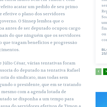
se
efeito acatar um pedido de seu primo
Re
e efetive o plano dos servidores
So
governo. O Sinsep lembra que o
um
oa antes de ser deputado ocupou cargo
fi
ou
 mais do que ninguém que os servidores
con
o que tragam benefícios e progressão
cimentos.
BL
25
 Júlio César, várias tentativas foram
essoria do deputado na tentativa Rafael
toria do sindicato, mas todas sem
egundo o presidente, que em se tratando
 e mesmo com a agenda lotada de
utado se disponha a um tempo para
causa do servidores efetivos de Timon a