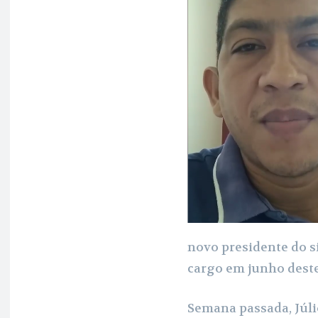
b
s
g
o
A
r
o
p
a
k
p
m
novo presidente do s
cargo em junho deste
Semana passada, Júli