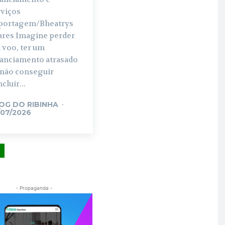
rviços
portagem/Bheatrys
ares Imagine perder
 voo, ter um
nanciamento atrasado
 não conseguir
cluir...
OG DO RIBINHA
-
/07/2026
- Propaganda -