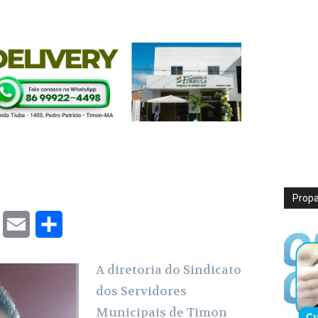
Prop
T
E
S
w
m
h
A diretoria do Sindicato
i
a
a
dos Servidores
t
i
r
Municipais de Timon