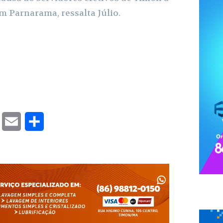
m Parnarama, ressalta Júlio.
T
E
S
w
m
h
i
a
a
t
i
r
t
l
e
e