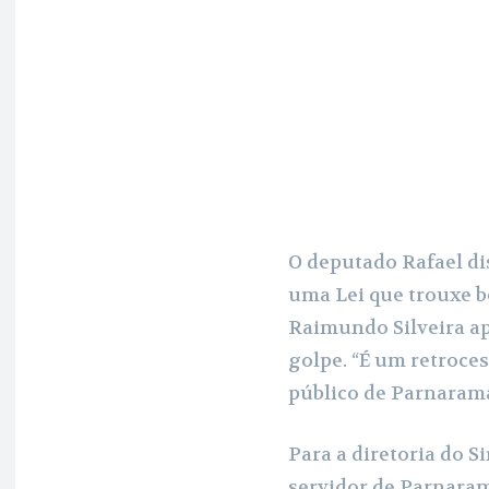
O deputado Rafael di
uma Lei que trouxe be
Raimundo Silveira a
golpe. “É um retroce
público de Parnarama
Para a diretoria do S
servidor de Parnara