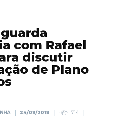
aguarda
ia com Rafael
ara discutir
ação de Plano
os
INHA
24/09/2018
714