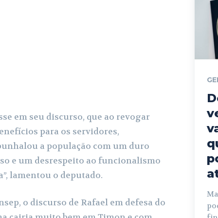
GE
D
v
sse em seu discurso, que ao revogar
v
nefícios para os servidores,
q
punhalou a população com um duro
p
sso e um desrespeito ao funcionalismo
a
”, lamentou o deputado.
Mat
insep, o discurso de Rafael em defesa do
po
ma cairia muito bem em Timon e com
fi