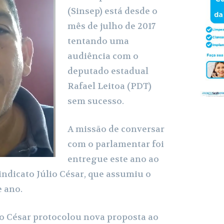
t
l
e
(Sinsep) está desde o
mês de julho de 2017
e
tentando uma
r
audiência com o
deputado estadual
Rafael Leitoa (PDT)
sem sucesso.
A missão de conversar
com o parlamentar foi
entregue este ano ao
indicato Júlio César, que assumiu o
 ano.
o César protocolou nova proposta ao