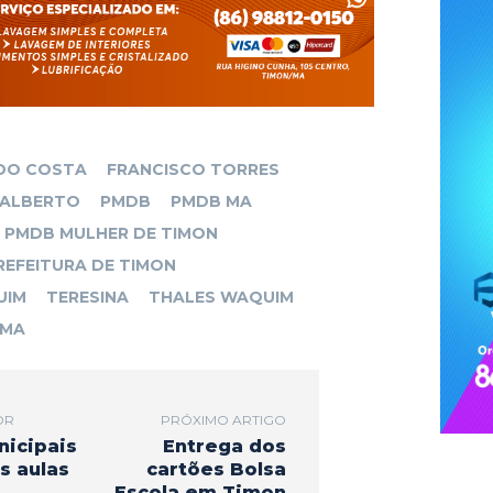
t
l
e
e
r
DO COSTA
FRANCISCO TORRES
 ALBERTO
PMDB
PMDB MA
PMDB MULHER DE TIMON
REFEITURA DE TIMON
UIM
TERESINA
THALES WAQUIM
 MA
OR
PRÓXIMO ARTIGO
nicipais
Entrega dos
s aulas
cartões Bolsa
Escola em Timon