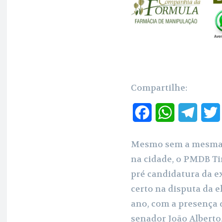
Compartilhe:
F
W
T
a
h
e
Mesmo sem a mesma 
c
a
l
na cidade, o PMDB T
e
t
e
pré candidatura da 
b
s
g
certo na disputa da e
ano, com a presença
o
A
r
senador João Alberto,