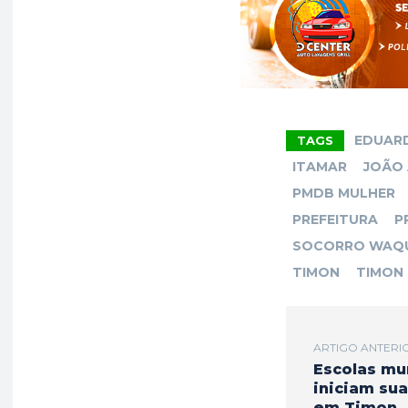
b
s
g
o
A
r
o
p
a
k
p
m
EDUAR
TAGS
ITAMAR
JOÃO
PMDB MULHER
PREFEITURA
P
SOCORRO WAQ
TIMON
TIMON
ARTIGO ANTERI
Escolas mu
iniciam sua
em Timon