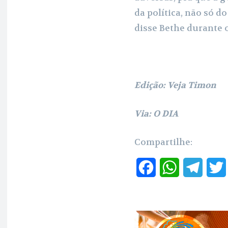
da política, não só d
disse Bethe durante 
Edição: Veja Timon
Via: O DIA
Compartilhe:
F
W
T
a
h
e
c
a
l
e
t
e