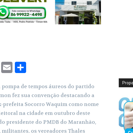
T
E
S
w
m
h
Prop
pompa de tempos áureos do partido
i
a
a
imon fez sua convenção destacando a
t
i
r
ex-prefeita Socorro Waquim como nome
t
l
e
leitoral na cidade em outubro deste
 do presidente do PMDB do Maranhão,
e
 militantes, os vereadores Thales