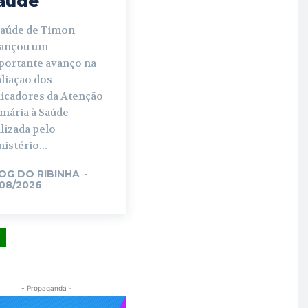
aúde
Saúde de Timon
cançou um
portante avanço na
liação dos
dicadores da Atenção
imária à Saúde
lizada pelo
istério...
OG DO RIBINHA
-
/08/2026
- Propaganda -