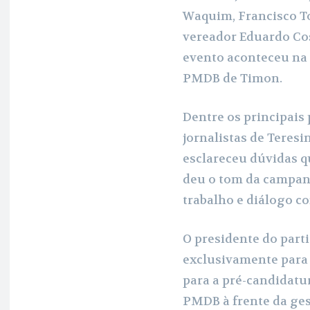
o
p
a
Waquim, Francisco To
k
p
m
vereador Eduardo Cos
evento aconteceu na t
PMDB de Timon.
Dentre os principais 
jornalistas de Teresi
esclareceu dúvidas q
deu o tom da campanh
trabalho e diálogo co
O presidente do part
exclusivamente para 
para a pré-candidatu
PMDB à frente da ges