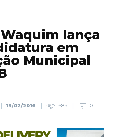
 Waquim lança
didatura em
ão Municipal
B
19/02/2016
689
0