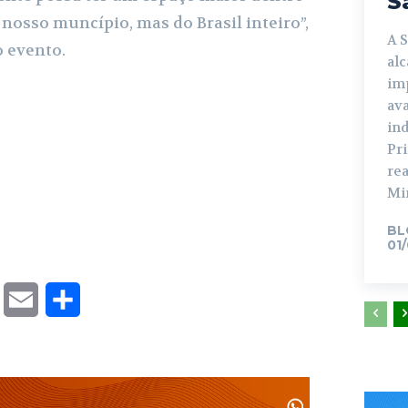
S
o nosso muncípio, mas do Brasil inteiro”,
A 
o evento.
al
im
ava
in
Pr
rea
Min
BL
01
T
E
S
w
m
h
i
a
a
t
i
r