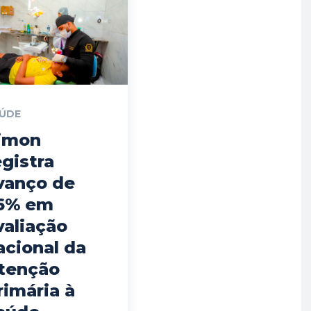
ÚDE
imon
egistra
vanço de
6% em
valiação
acional da
tenção
rimária à