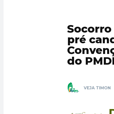
Socorro
pré can
Convenç
do PMD
VEJA TIMON