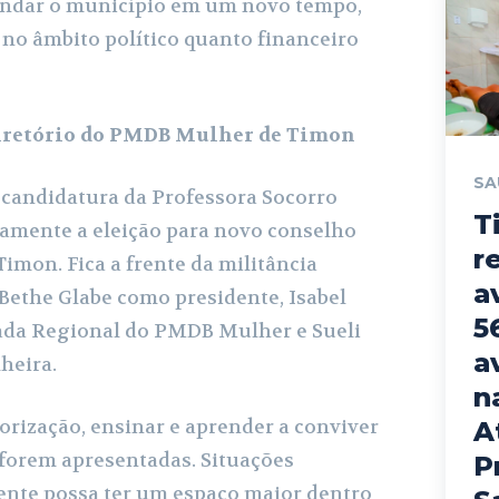
ndar o município em um novo tempo,
o âmbito político quanto financeiro
iretório do PMDB Mulher de Timon
SA
candidatura da Professora Socorro
T
amente a eleição para novo conselho
r
mon. Fica a frente da militância
a
 Bethe Glabe como presidente, Isabel
5
ada Regional do PMDB Mulher e Sueli
a
heira.
n
orização, ensinar e aprender a conviver
A
 forem apresentadas. Situações
P
gente possa ter um espaço maior dentro