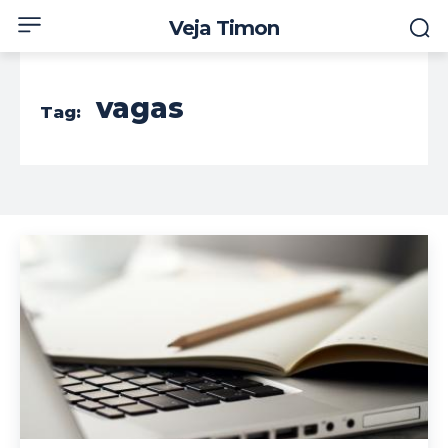
Veja Timon
vagas
Tag: