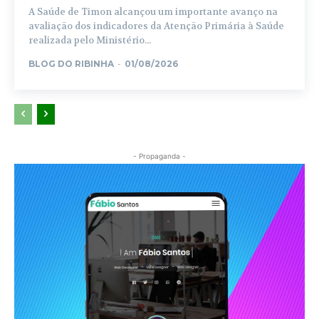
A Saúde de Timon alcançou um importante avanço na
avaliação dos indicadores da Atenção Primária à Saúde
realizada pelo Ministério...
BLOG DO RIBINHA
-
01/08/2026
- Propaganda -