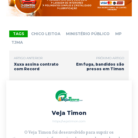
b
s
g
t
l
e
o
A
r
e
o
p
a
r
TAGS
CHICO LEITOA
MINISTÉRIO PÚBLICO
MP
k
p
m
TJMA
ARTIGO ANTERIOR
PRÓXIMO ARTIGO
Xuxa assina contrato
Em fuga, bandidos são
com Record
presos em Timon
Veja Timon
https://vejatimon.com
O Veja Timon foi desenvolvido para suprir os