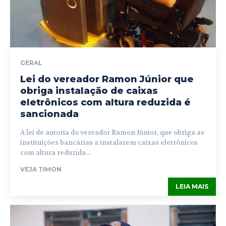
GERAL
Lei do vereador Ramon Júnior que
obriga instalação de caixas
eletrônicos com altura reduzida é
sancionada
A lei de autoria do vereador Ramon Júnior, que obriga as
instituições bancárias a instalarem caixas eletrônicos
com altura reduzida...
VEJA TIMON
LEIA MAIS