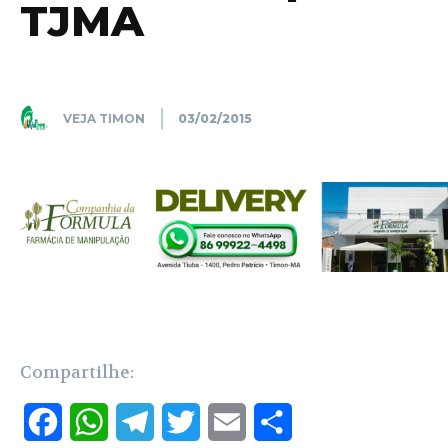
TJMA
VEJA TIMON
03/02/2015
Compartilhe:
F
W
T
T
E
S