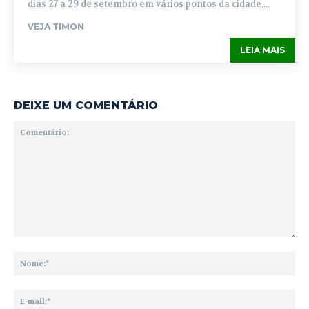
dias 27 a 29 de setembro em vários pontos da cidade,...
VEJA TIMON
LEIA MAIS
DEIXE UM COMENTÁRIO
Comentário:
No
E-