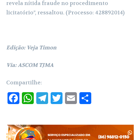
revela nítida fraude no procedimento
licitatório”, ressaltou. (Processo: 428892014)
Edição: Veja Timon
Via: ASCOM TJMA
Compartilhe:
F
W
T
T
E
S
a
h
e
w
m
h
c
a
l
i
a
a
e
t
e
t
i
r