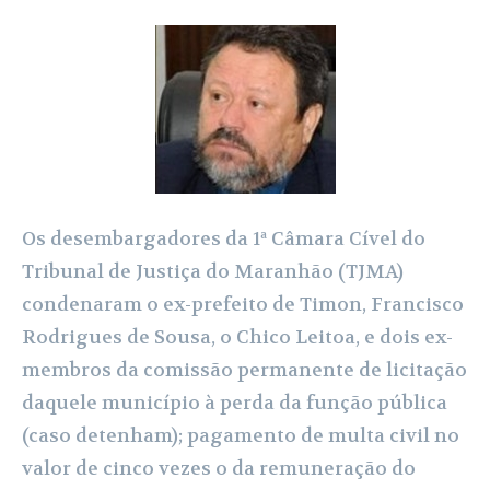
a
h
e
w
m
h
c
a
l
i
a
a
e
t
e
t
i
r
b
s
g
t
l
e
o
A
r
e
o
p
a
r
Os desembargadores da 1ª Câmara Cível do
k
p
m
Tribunal de Justiça do Maranhão (TJMA)
condenaram o ex-prefeito de Timon, Francisco
Rodrigues de Sousa, o Chico Leitoa, e dois ex-
membros da comissão permanente de licitação
daquele município à perda da função pública
(caso detenham); pagamento de multa civil no
valor de cinco vezes o da remuneração do