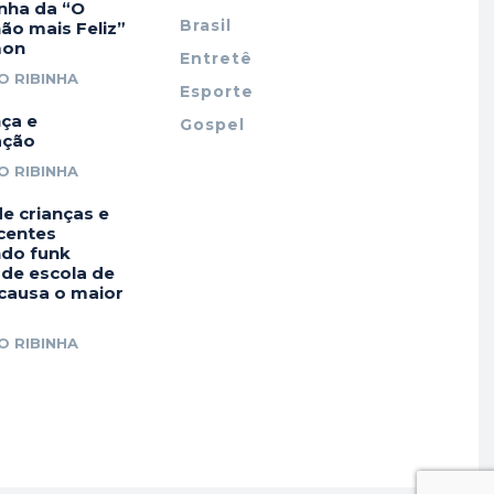
ha da “O
Brasil
ão mais Feliz”
mon
Entretê
O RIBINHA
Esporte
nça e
Gospel
ação
O RIBINHA
e crianças e
centes
do funk
 de escola de
causa o maior
O RIBINHA