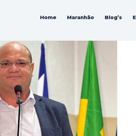
Home
Maranhão
Blog’s
E