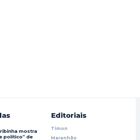
das
Editoriais
Timon
ribinha mostra
 político” de
Maranhão