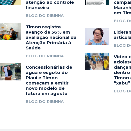
atenção ao controle
campan
financeiro
Maranh
em Ti
BLOG DO RIBINHA
BLOG D
Timon registra
avanço de 56% em
Lidera
avaliação nacional da
articul
Atenção Primária à
BLOG D
Saúde
BLOG DO RIBINHA
Vídeo d
adoles
Concessionárias de
dançan
água e esgoto do
dentro
Piauí e Timon
Timon 
começam a emitir
“xabu”
novo modelo de
BLOG D
fatura em agosto
BLOG DO RIBINHA