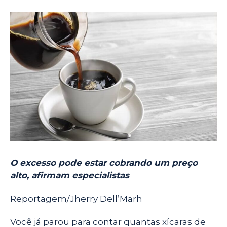
a
h
e
w
m
h
c
a
l
i
a
a
e
t
e
t
i
r
b
s
g
t
l
e
o
A
r
e
o
p
a
r
k
p
m
O excesso pode estar cobrando um preço
alto, afirmam especialistas
Reportagem/Jherry Dell’Marh
Você já parou para contar quantas xícaras de