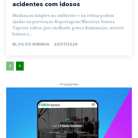
acidentes com idosos
Mudanças simples no ambiente e na rotina podem
ajudar na prevenção Reportagem/Bheatrys Soares
Tapetes soltos, piso molhado, pouca iluminação, móveis
baixos e...
BLOG DO RIBINHA
-
23/07/2026
- Propaganda -