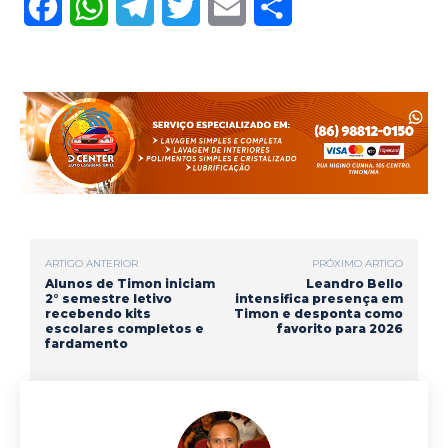
F
W
T
T
E
S
a
h
e
w
m
h
c
a
l
i
a
a
e
t
e
t
i
r
b
s
g
t
l
e
o
A
r
e
o
p
a
r
ARTIGO ANTERIOR
PRÓXIMO ARTIGO
k
p
m
Alunos de Timon iniciam
Leandro Bello
2° semestre letivo
intensifica presença em
recebendo kits
Timon e desponta como
escolares completos e
favorito para 2026
fardamento