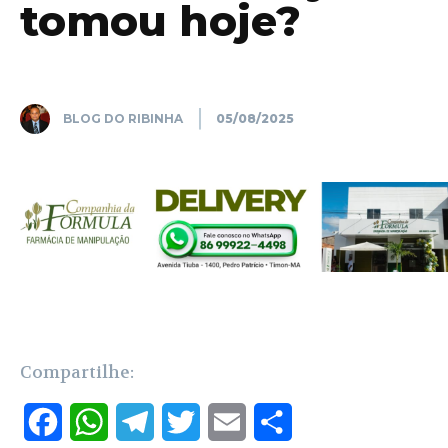
tomou hoje?
BLOG DO RIBINHA
05/08/2025
Compartilhe:
F
W
T
T
E
S