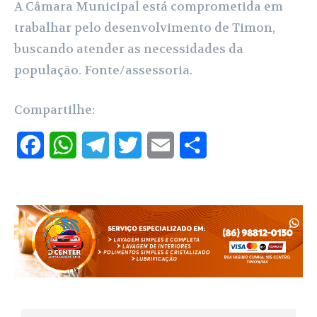
A Câmara Municipal está comprometida em
trabalhar pelo desenvolvimento de Timon,
buscando atender as necessidades da
população. Fonte/assessoria.
Compartilhe:
F
W
T
T
E
S
a
h
e
w
m
h
c
a
l
i
a
a
e
t
e
t
i
r
b
s
g
t
l
e
o
A
r
e
o
p
a
r