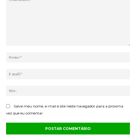
Comentário:
No
E-
mai
Sit
Salve meu nome, e-mail e site neste navegador para a próxima
vez que eu comentar.