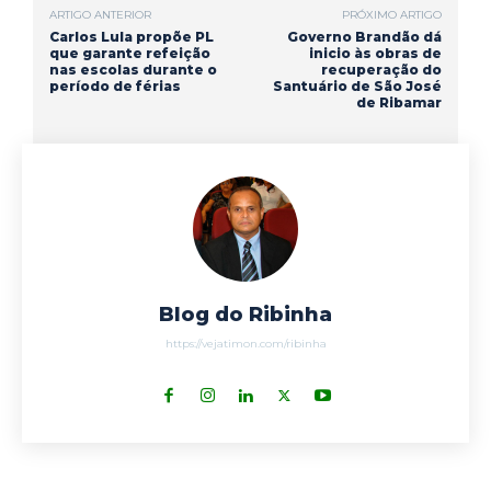
ARTIGO ANTERIOR
PRÓXIMO ARTIGO
k
p
m
Carlos Lula propõe PL
Governo Brandão dá
que garante refeição
inicio às obras de
nas escolas durante o
recuperação do
período de férias
Santuário de São José
de Ribamar
Blog do Ribinha
https://vejatimon.com/ribinha