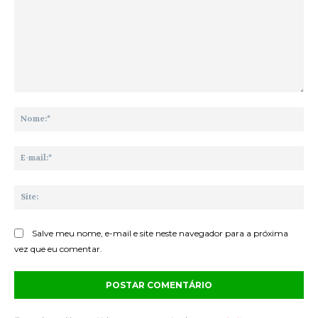
Comentário:
No
E-
mai
Sit
Salve meu nome, e-mail e site neste navegador para a próxima
vez que eu comentar.