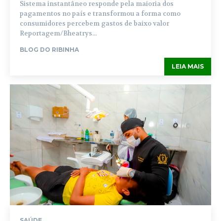
Sistema instantâneo responde pela maioria dos
pagamentos no país e transformou a forma como
consumidores percebem gastos de baixo valor
Reportagem/Bheatrys...
BLOG DO RIBINHA
LEIA MAIS
SAÚDE