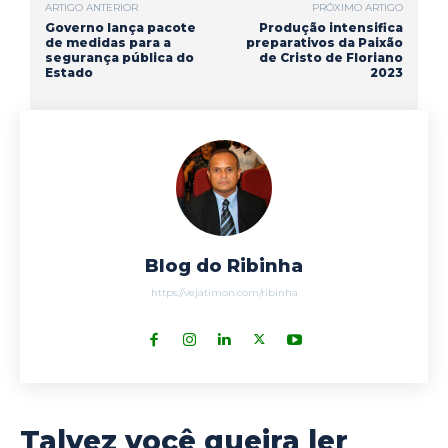
ARTIGO ANTERIOR
PRÓXIMO ARTIGO
k
p
m
Governo lança pacote
Produção intensifica
de medidas para a
preparativos da Paixão
segurança pública do
de Cristo de Floriano
Estado
2023
Blog do Ribinha
https://vejatimon.com/ribinha
Talvez você queira ler