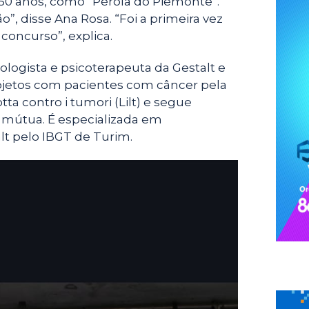
50 anos, como “Pérola do Piemonte”.
ão”, disse Ana Rosa. “Foi a primeira vez
concurso”, explica.
ologista e psicoterapeuta da Gestalt e
rojetos com pacientes com câncer pela
otta contro i tumori (Lilt) e segue
 mútua. É especializada em
lt pelo IBGT de Turim.