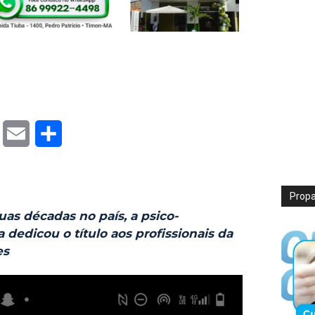
T
E
S
w
m
h
i
a
a
Prop
t
i
r
as décadas no país, a psico-
 dedicou o título aos profissionais da
t
l
e
es
e
r