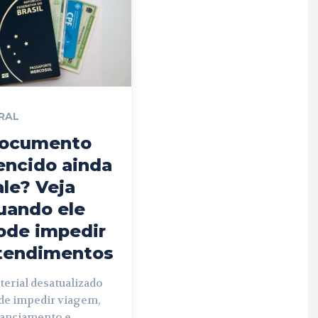
RAL
ocumento
encido ainda
ale? Veja
uando ele
ode impedir
tendimentos
erial desatualizado
de impedir viagem,
nanciamento e