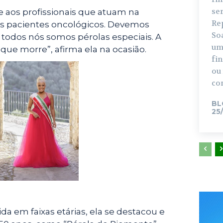
se
e aos profissionais que atuam na
Re
os pacientes oncológicos. Devemos
So
todos nós somos pérolas especiais. A
um
que morre”, afirma ela na ocasião.
fi
ou
con
BL
25
da em faixas etárias, ela se destacou e