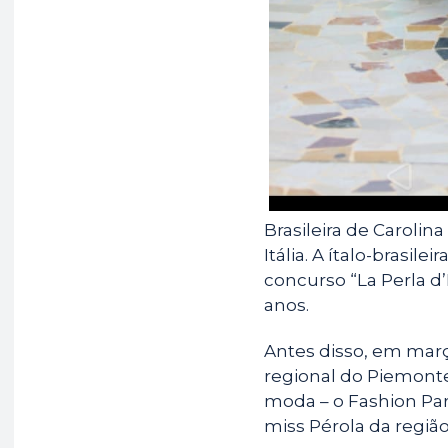
Brasileira de Carolin
Itália. A ítalo-brasi
concurso “La Perla d’I
anos.
Antes disso, em març
regional do Piemonte,
moda – o Fashion Part
miss Pérola da regiã