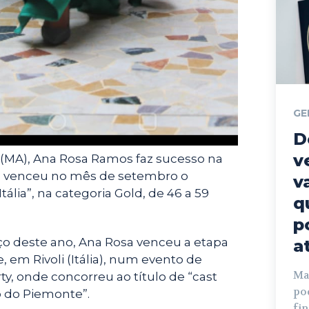
GE
D
v
a (MA), Ana Rosa Ramos faz sucesso na
leira venceu no mês de setembro o
v
tália”, na categoria Gold, de 46 a 59
q
p
o deste ano, Ana Rosa venceu a etapa
a
 em Rivoli (Itália), num evento de
Mat
y, onde concorreu ao título de “cast
po
o do Piemonte”.
fi