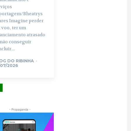
rviços
portagem/Bheatrys
ares Imagine perder
 voo, ter um
nanciamento atrasado
 não conseguir
cluir...
OG DO RIBINHA
-
/07/2026
- Propaganda -