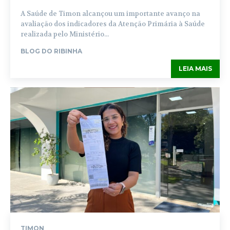
A Saúde de Timon alcançou um importante avanço na
avaliação dos indicadores da Atenção Primária à Saúde
realizada pelo Ministério...
BLOG DO RIBINHA
LEIA MAIS
TIMON