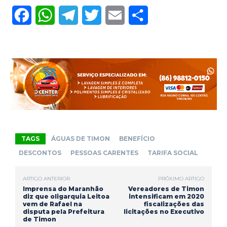
F
W
T
T
E
S
a
h
e
w
m
h
c
a
l
i
a
a
e
t
e
t
i
r
b
s
g
t
l
e
o
A
r
e
o
p
a
r
TAGS
ÁGUAS DE TIMON
BENEFÍCIO
k
p
m
DESCONTOS
PESSOAS CARENTES
TARIFA SOCIAL
ARTIGO ANTERIOR
PRÓXIMO ARTIGO
Imprensa do Maranhão
Vereadores de Timon
diz que oligarquia Leitoa
intensificam em 2020
vem de Rafael na
fiscalizações das
disputa pela Prefeitura
licitações no Executivo
de Timon