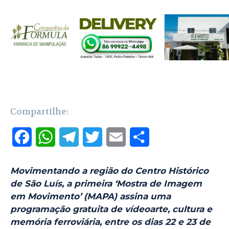
Compartilhe:
F
W
T
T
E
S
a
h
e
w
m
h
Movimentando a região do Centro Histórico
c
a
l
i
a
a
de São Luís, a primeira ‘Mostra de Imagem
e
t
e
t
i
r
em Movimento’ (MAPA) assina uma
programação gratuita de vídeoarte, cultura e
b
s
g
t
l
e
memória ferroviária, entre os dias 22 e 23 de