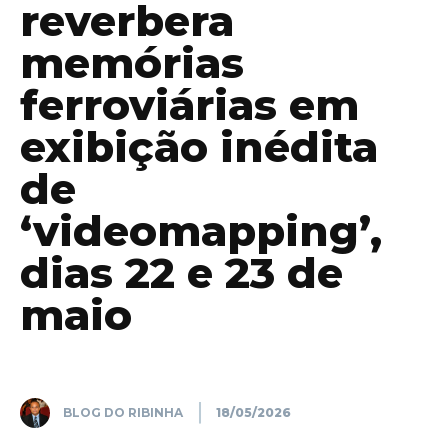
reverbera
memórias
ferroviárias em
exibição inédita
de
‘videomapping’,
dias 22 e 23 de
maio
BLOG DO RIBINHA
18/05/2026