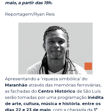
o
A
r
e
maio, a partir das 19h.
o
p
a
r
Reportagem/Ryan Reis
k
p
m
Apresentando a ‘riqueza simbólica’ do
Maranhão
através das memórias ferroviárias,
as fachadas do
Centro Histórico
de São Luís
serão tomadas por uma programação
inédita
de arte, cultura, música e história
,
entre os
dias 22 e 23 de maio
, com a chegada da
1ª