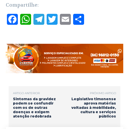
Compartilhe:
F
W
T
T
E
S
a
h
e
w
m
h
c
a
l
i
a
a
e
t
e
t
i
r
b
s
g
t
l
e
o
A
r
e
o
p
a
r
ARTIGO ANTERIOR
PRÓXIMO ARTIGO
k
p
m
Sintomas da gravidez
Legislativo timonense
podem se confundir
aprova matérias
com os de outras
voltadas à mobilidade,
doenças e exigem
cultura e serviços
atenção redobrada
públicos