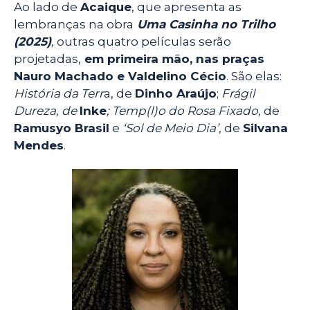
Ao lado de
Acaique
, que apresenta as
lembranças na obra
Uma Casinha no Trilho
(2025)
,
outras quatro películas serão
projetadas,
em primeira mão, nas praças
Nauro Machado e Valdelino Cécio
. São elas:
História da Terr
a, de
Dinho Araújo
;
Frágil
Dureza, de
Inke
; Temp(l)o do Rosa Fixado
, de
Ramusyo Brasil
e
‘Sol de Meio Dia’,
de
Silvana
Mendes
.