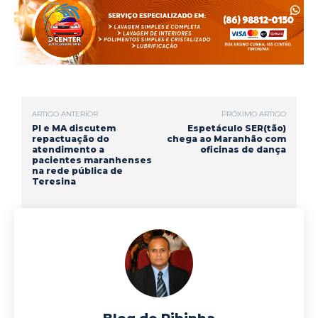
e
t
e
t
i
r
b
s
g
t
l
e
o
A
r
e
o
p
a
r
ARTIGO ANTERIOR
PRÓXIMO ARTIGO
k
p
m
PI e MA discutem
Espetáculo SER(tão)
repactuação do
chega ao Maranhão com
atendimento a
oficinas de dança
pacientes maranhenses
na rede pública de
Teresina