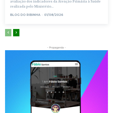
avaliação dos indicadores da Atenção Primária à Saúde
realizada pelo Ministério...
BLOG DO RIBINHA
-
01/08/2026
- Propaganda -