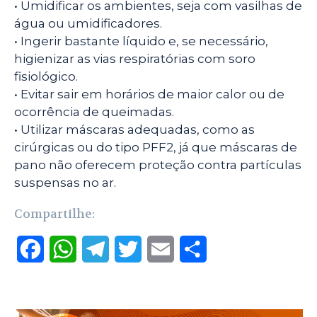
• Umidificar os ambientes, seja com vasilhas de
água ou umidificadores.
• Ingerir bastante líquido e, se necessário,
higienizar as vias respiratórias com soro
fisiológico.
• Evitar sair em horários de maior calor ou de
ocorrência de queimadas.
• Utilizar máscaras adequadas, como as
cirúrgicas ou do tipo PFF2, já que máscaras de
pano não oferecem proteção contra partículas
suspensas no ar.
Compartilhe:
F
W
T
T
E
S
a
h
e
w
m
h
c
a
l
i
a
a