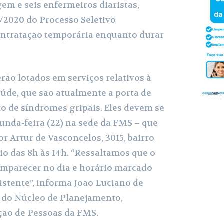
em e seis enfermeiros diaristas,
e
1/2020 do Processo Seletivo
r
ontratação temporária enquanto durar
erão lotados em serviços relativos à
úde, que são atualmente a porta de
o de síndromes gripais. Eles devem se
unda-feira (22) na sede da FMS – que
r Artur de Vasconcelos, 3015, bairro
io das 8h às 14h. “Ressaltamos que o
omparecer no dia e horário marcado
istente”, informa João Luciano de
e do Núcleo de Planejamento,
ção de Pessoas da FMS.