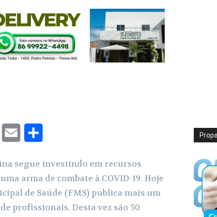
T
E
S
Prop
w
m
h
sina segue investindo em recursos
i
a
a
ma arma de combate à COVID-19. Hoje
t
i
r
icipal de Saúde (FMS) publica mais um
t
l
e
de profissionais. Desta vez são 50