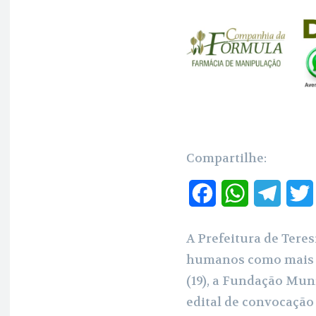
Compartilhe:
F
W
T
a
h
e
A Prefeitura de Tere
c
a
l
humanos como mais u
e
t
e
(19), a Fundação Mun
b
s
g
edital de convocação 