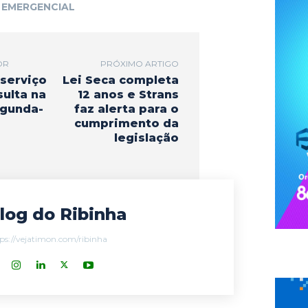
 EMERGENCIAL
OR
PRÓXIMO ARTIGO
 serviço
Lei Seca completa
sulta na
12 anos e Strans
egunda-
faz alerta para o
cumprimento da
legislação
log do Ribinha
ps://vejatimon.com/ribinha