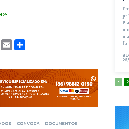
Em
DOS
pr
Pia
mo
ma
for
T
E
S
w
m
h
BL
25
i
a
a
t
i
r
t
l
e
e
r
ADOS
CONVOCA
DOCUMENTOS