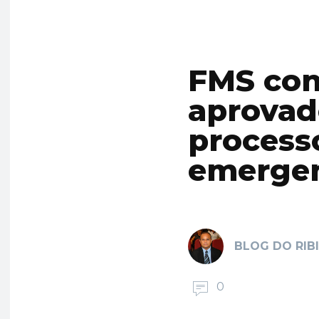
FMS con
aprovad
processo
emergen
BLOG DO RIB
0