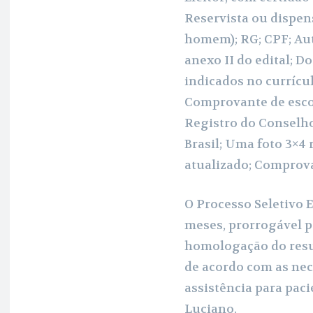
Reservista ou dispen
homem); RG; CPF; Au
anexo II do edital; 
indicados no currícul
Comprovante de escol
Registro do Conselh
Brasil; Uma foto 3×4
atualizado; Comprova
O Processo Seletivo E
meses, prorrogável po
homologação do resul
de acordo com as nec
assistência para paci
Luciano.