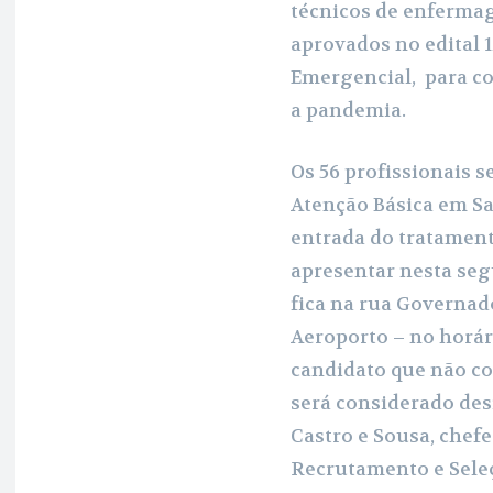
técnicos de enfermag
o
A
r
aprovados no edital 
o
p
a
Emergencial, para c
k
p
m
a pandemia.
Os 56 profissionais s
Atenção Básica em Sa
entrada do tratament
apresentar nesta seg
fica na rua Governado
Aeroporto – no horár
candidato que não c
será considerado des
Castro e Sousa, chef
Recrutamento e Sele