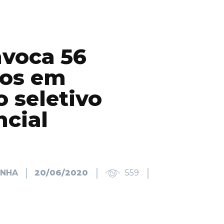
voca 56
os em
 seletivo
cial
INHA
20/06/2020
559