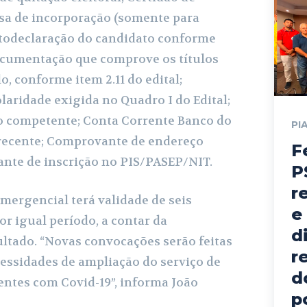
sa de incorporação (somente para
todeclaração do candidato conforme
Documentação que comprove os títulos
o, conforme item 2.11 do edital;
aridade exigida no Quadro I do Edital;
o competente; Conta Corrente Banco do
PI
 recente; Comprovante de endereço
F
nte de inscrição no PIS/PASEP/NIT.
P
r
mergencial terá validade de seis
e
r igual período, a contar da
d
tado. “Novas convocações serão feitas
r
essidades de ampliação do serviço de
d
entes com Covid-19”, informa João
p