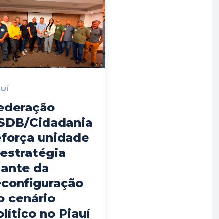
AUÍ
ederação
SDB/Cidadania
eforça unidade
 estratégia
iante da
econfiguração
o cenário
olítico no Piauí