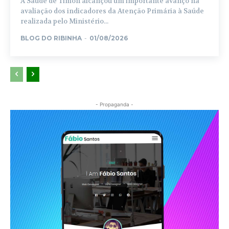
A Saúde de Timon alcançou um importante avanço na
avaliação dos indicadores da Atenção Primária à Saúde
realizada pelo Ministério...
BLOG DO RIBINHA
-
01/08/2026
- Propaganda -