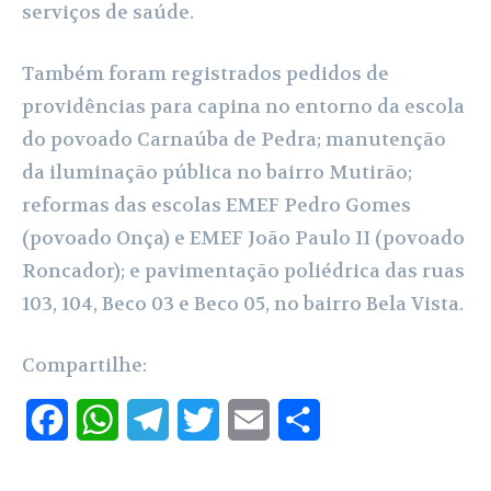
serviços de saúde.
Também foram registrados pedidos de
providências para capina no entorno da escola
do povoado Carnaúba de Pedra; manutenção
da iluminação pública no bairro Mutirão;
reformas das escolas EMEF Pedro Gomes
(povoado Onça) e EMEF João Paulo II (povoado
Roncador); e pavimentação poliédrica das ruas
103, 104, Beco 03 e Beco 05, no bairro Bela Vista.
Compartilhe:
F
W
T
T
E
S
a
h
e
w
m
h