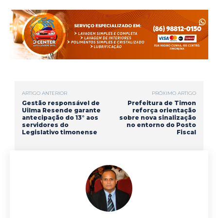
c
a
l
i
a
a
e
t
e
t
i
r
b
s
g
t
l
e
o
A
r
e
o
p
a
r
ARTIGO ANTERIOR
PRÓXIMO ARTIGO
k
p
m
Gestão responsável de
Prefeitura de Timon
Uilma Resende garante
reforça orientação
antecipação do 13° aos
sobre nova sinalização
servidores do
no entorno do Posto
Legislativo timonense
Fiscal