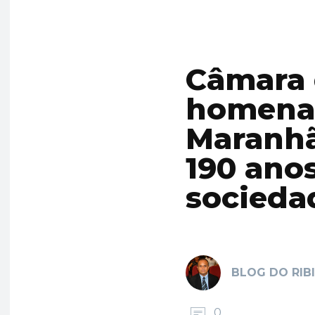
Câmara 
homena
Maranhã
190 anos
socieda
BLOG DO RIB
0