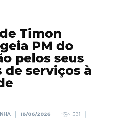
de Timon
geia PM do
o pelos seus
 de serviços à
de
INHA
18/06/2026
381