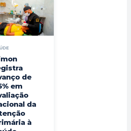
ÚDE
imon
egistra
vanço de
6% em
valiação
acional da
tenção
rimária à