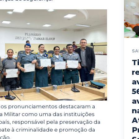
SA
T
r
a
5
a
, os pronunciamentos destacaram a
n
a Militar como uma das instituições
A
país, responsável pela preservação da
P
ate à criminalidade e promoção da
ção.