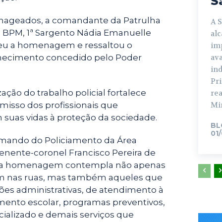
S
geados, a comandante da Patrulha
A 
º BPM, 1ª Sargento Nádia Emanuelle
al
ceu a homenagem e ressaltou o
im
ava
nhecimento concedido pelo Poder
in
Pr
zação do trabalho policial fortalece
rea
Min
isso dos profissionais que
suas vidas à proteção da sociedade.
BL
01
mando do Policiamento da Área
o tenente-coronel Francisco Pereira de
 a homenagem contempla não apenas
uam nas ruas, mas também aqueles que
s administrativas, de atendimento à
mento escolar, programas preventivos,
ializado e demais serviços que