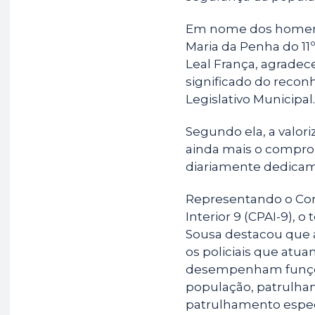
Em nome dos homena
Maria da Penha do 11
Leal França, agrade
significado do reco
Legislativo Municipal.
Segundo ela, a valori
ainda mais o comprom
diariamente dedicam 
Representando o Co
Interior 9 (CPAI-9), 
Sousa destacou que
os policiais que at
desempenham funçõe
população, patrulha
patrulhamento espec