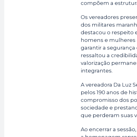
compõem a estrutura
Os vereadores pres
dos militares maranh
destacou o respeito 
homens e mulheres 
garantir a segurança 
ressaltou a credibili
valorização permanen
integrantes.
A vereadora Da Luz S
pelos 190 anos de hi
compromisso dos poli
sociedade e presta
que perderam suas vi
Ao encerrar a sessão