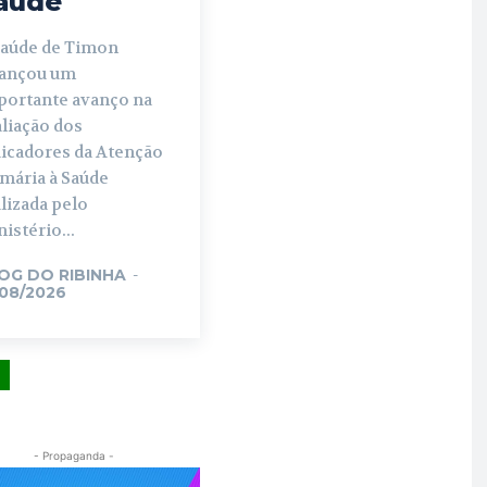
aúde
Saúde de Timon
cançou um
portante avanço na
liação dos
dicadores da Atenção
imária à Saúde
lizada pelo
istério...
OG DO RIBINHA
-
/08/2026
- Propaganda -