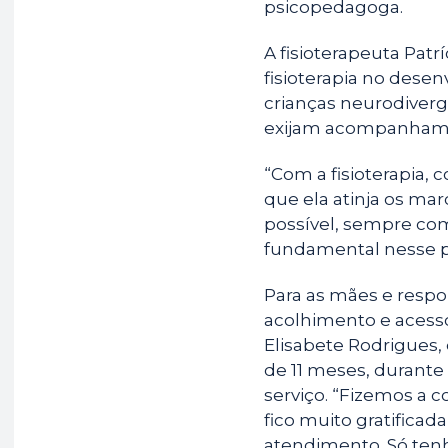
psicopedagoga.
A fisioterapeuta Patr
fisioterapia no desen
crianças neurodiver
exijam acompanhame
“Com a fisioterapia,
que ela atinja os ma
possível, sempre co
fundamental nesse pr
Para as mães e respo
acolhimento e acess
Elisabete Rodrigues,
de 11 meses, durante
serviço. “Fizemos a 
fico muito gratificad
atendimento. Só tenh