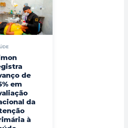
ÚDE
imon
egistra
vanço de
6% em
valiação
acional da
tenção
rimária à