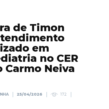
ura de Timon
 atendimento
lizado em
diatria no CER
o Carmo Neiva
INHA
25/04/2026
172