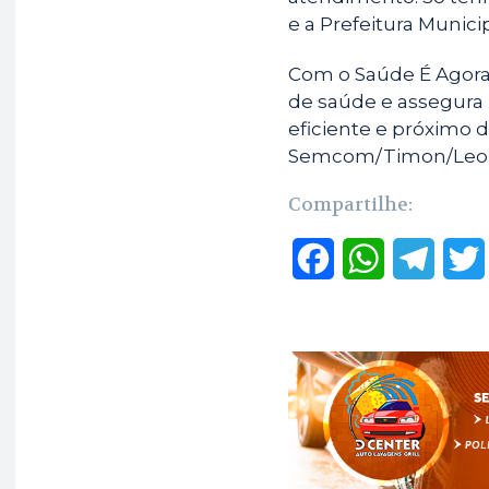
e a Prefeitura Municip
Com o Saúde É Agora,
de saúde e assegura
eficiente e próximo 
Semcom/Timon/Leon
Compartilhe:
F
W
T
a
h
e
c
a
l
e
t
e
b
s
g
o
A
r