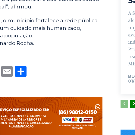
S
al”, afirmou.
A 
al
 o município fortalece a rede pública
im
 um cuidado mais humanizado,
ava
da população.
in
ardo Rocha.
Pr
rea
Min
T
E
S
BL
01
w
m
h
i
a
a
t
i
r
t
l
e
e