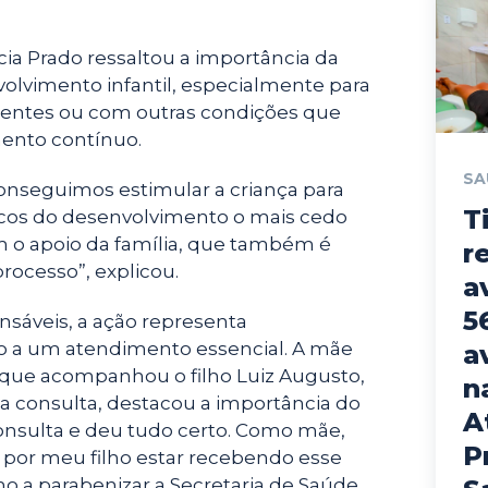
ícia Prado ressaltou a importância da
volvimento infantil, especialmente para
gentes ou com outras condições que
nto contínuo.
SA
 conseguimos estimular a criança para
T
rcos do desenvolvimento o mais cedo
m o apoio da família, que também é
r
ocesso”, explicou.
a
5
nsáveis, a ação representa
o a um atendimento essencial. A mãe
a
 que acompanhou o filho Luiz Augusto,
n
 a consulta, destacou a importância do
A
consulta e deu tudo certo. Como mãe,
P
a por meu filho estar recebendo esse
o a parabenizar a Secretaria de Saúde