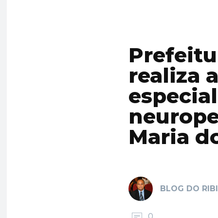
Prefeit
realiza
especia
neurope
Maria d
BLOG DO RIB
0