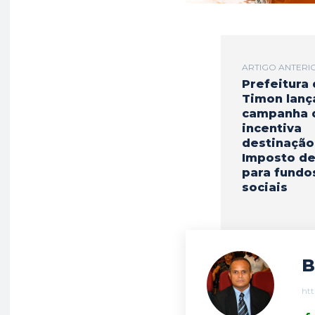
o
p
a
k
p
m
ARTIGO ANTERI
Prefeitura
Timon lanç
campanha 
incentiva
destinação
Imposto d
para fundo
sociais
B
htt