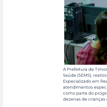
b
s
g
o
A
r
o
p
a
k
p
m
A Prefeitura de Timo
Saúde (SEMS), realizo
Especializado em Rea
atendimentos especia
como parte do progr
dezenas de crianças 