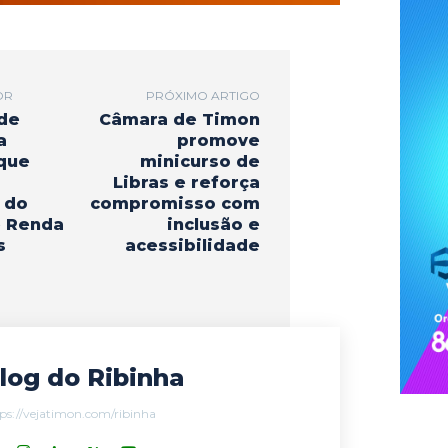
r
OR
PRÓXIMO ARTIGO
 de
Câmara de Timon
a
promove
que
minicurso de
Libras e reforça
 do
compromisso com
e Renda
inclusão e
s
acessibilidade
log do Ribinha
ps://vejatimon.com/ribinha