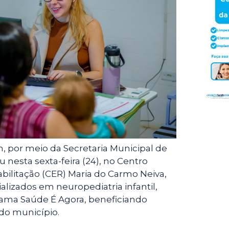
t
l
e
e
r
n, por meio da Secretaria Municipal de
u nesta sexta-feira (24), no Centro
bilitação (CER) Maria do Carmo Neiva,
lizados em neuropediatria infantil,
ama Saúde É Agora, beneficiando
do município.