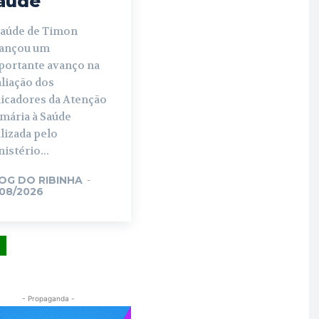
aúde
Saúde de Timon
cançou um
portante avanço na
liação dos
dicadores da Atenção
imária à Saúde
lizada pelo
istério...
OG DO RIBINHA
-
/08/2026
- Propaganda -