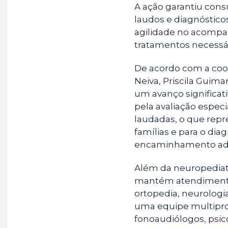
A ação garantiu cons
laudos e diagnóstico
agilidade no acomp
tratamentos necessár
De acordo com a coo
Neiva, Priscila Guim
um avanço significat
pela avaliação especi
laudadas, o que rep
famílias e para o dia
encaminhamento ade
Além da neuropediatr
mantém atendimento
ortopedia, neurologi
uma equipe multiprof
fonoaudiólogos, psic