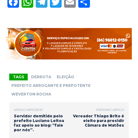
F
W
T
T
E
S
a
h
e
w
m
h
c
a
l
i
a
a
e
t
e
t
i
r
b
s
g
t
l
e
o
A
r
e
o
p
a
r
TAGS
DERROTA
ELEIÇÃO
k
p
m
PREFEITO ARROGANTE E PREPOTENTE
WEVERTON ROCHA
ARTIGO ANTERIOR
PRÓXIMO ARTIGO
Servidor demitido pelo
Vereador Thiago Brito é
prefeito Luciano Leitoa
eleito para presidir
faz apelo ao blog: “fale
Câmara de Matões
por nós”.