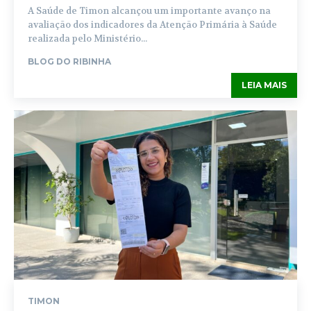
A Saúde de Timon alcançou um importante avanço na
avaliação dos indicadores da Atenção Primária à Saúde
realizada pelo Ministério...
BLOG DO RIBINHA
LEIA MAIS
TIMON