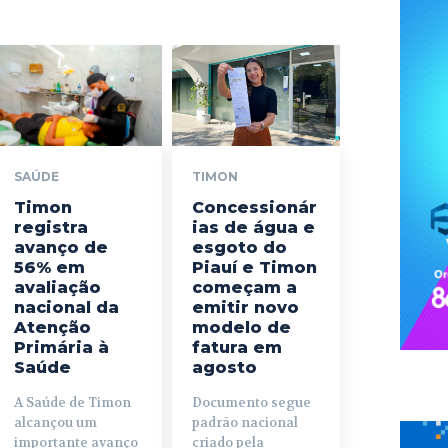
SAÚDE
TIMON
Timon
Concessionár
registra
ias de água e
avanço de
esgoto do
56% em
Piauí e Timon
avaliação
começam a
nacional da
emitir novo
Atenção
modelo de
Primária à
fatura em
Saúde
agosto
A Saúde de Timon
Documento segue
alcançou um
padrão nacional
importante avanço
criado pela