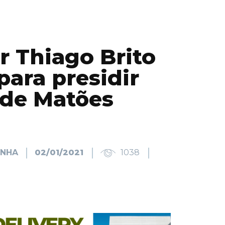
r Thiago Brito
 para presidir
de Matões
INHA
02/01/2021
1038