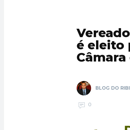
Vereado
é eleito
Câmara 
BLOG DO RIB
0