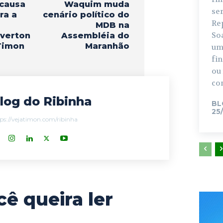
causa
Waquim muda
se
ra a
cenário político do
Re
MDB na
So
everton
Assembléia do
Timon
Maranhão
um
fi
ou
con
log do Ribinha
BL
25
ps://vejatimon.com/ribinha
cê queira ler