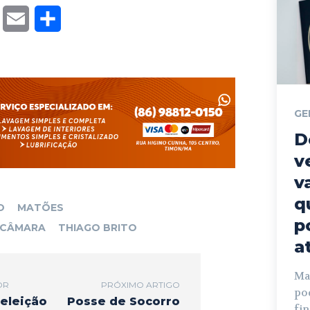
T
E
S
w
m
h
i
a
a
t
i
r
GE
t
l
e
D
e
v
r
v
q
O
MATÕES
p
 CÂMARA
THIAGO BRITO
a
Mat
OR
PRÓXIMO ARTIGO
po
 eleição
Posse de Socorro
fi