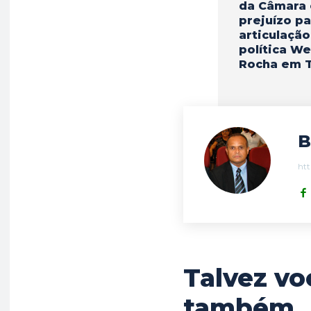
da Câmara 
prejuízo pa
articulação
política W
Rocha em 
B
htt
Talvez vo
também