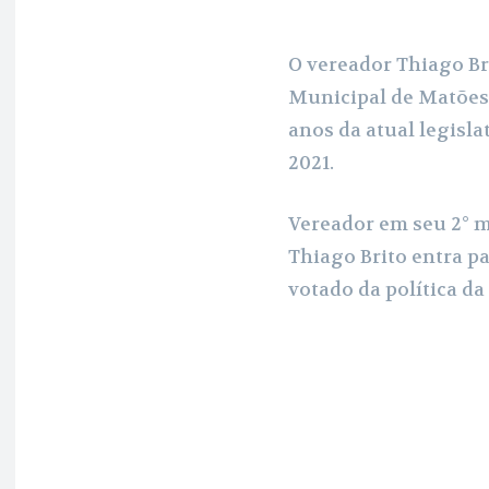
o
p
a
k
p
m
O vereador Thiago Br
Municipal de Matões 
anos da atual legisla
2021.
Vereador em seu 2° ma
Thiago Brito entra p
votado da política da