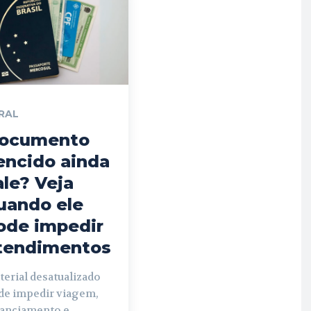
RAL
ocumento
encido ainda
ale? Veja
uando ele
ode impedir
tendimentos
erial desatualizado
de impedir viagem,
nanciamento e