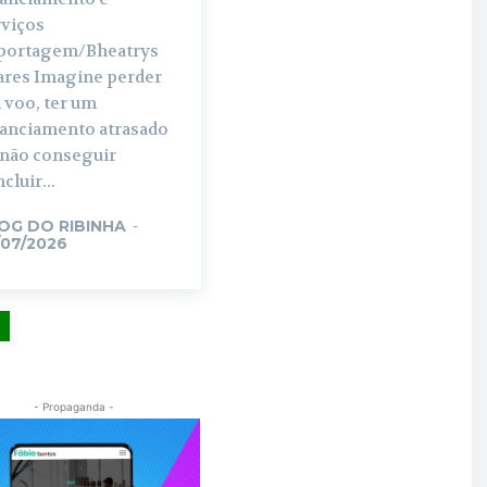
rviços
portagem/Bheatrys
ares Imagine perder
 voo, ter um
nanciamento atrasado
 não conseguir
cluir...
OG DO RIBINHA
-
/07/2026
- Propaganda -