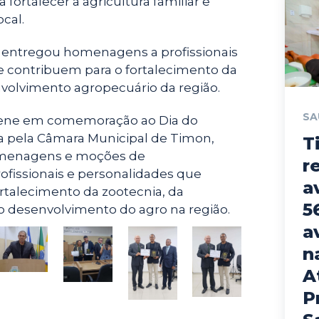
 fortalecer a agricultura familiar e
cal.
a entregou homenagens a profissionais
e contribuem para o fortalecimento da
volvimento agropecuário da região.
SA
lene em comemoração ao Dia do
da pela Câmara Municipal de Timon,
T
menagens e moções de
r
fissionais e personalidades que
a
rtalecimento da zootecnia, da
5
o desenvolvimento do agro na região.
a
n
A
P