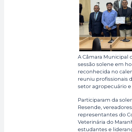
o
A
r
o
p
a
k
p
m
A Câmara Municipal de
sessão solene em ho
reconhecida no calen
reuniu profissionais 
setor agropecuário e i
Participaram da sole
Resende, vereadores,
representantes do C
Veterinária do Maran
estudantes e lideran