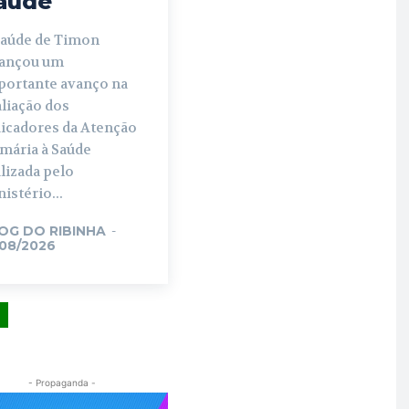
aúde
Saúde de Timon
cançou um
portante avanço na
liação dos
dicadores da Atenção
imária à Saúde
lizada pelo
istério...
OG DO RIBINHA
-
/08/2026
- Propaganda -