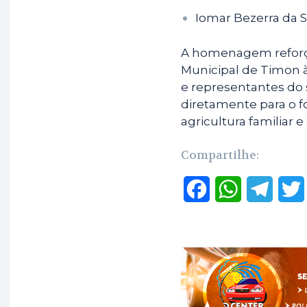
Iomar Bezerra da S
A homenagem reforç
Municipal de Timon à
e representantes do
diretamente para o f
agricultura familiar 
Compartilhe:
F
W
T
a
h
e
c
a
l
e
t
e
b
s
g