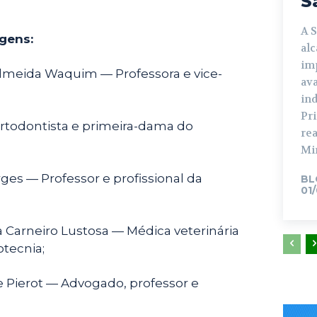
S
A 
gens:
al
im
Almeida Waquim — Professora e vice-
ava
in
Pr
Ortodontista e primeira-dama do
rea
Min
ges — Professor e profissional da
BL
01
a Carneiro Lustosa — Médica veterinária
otecnia;
e Pierot — Advogado, professor e