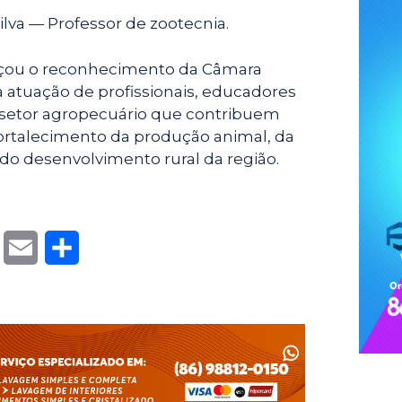
ilva — Professor de zootecnia.
ou o reconhecimento da Câmara
 atuação de profissionais, educadores
 setor agropecuário que contribuem
ortalecimento da produção animal, da
e do desenvolvimento rural da região.
T
E
S
w
m
h
i
a
a
t
i
r
t
l
e