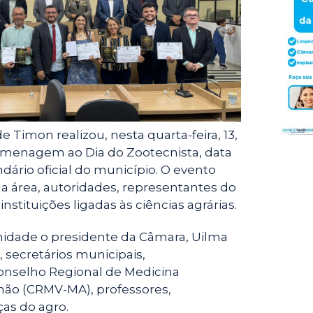
e
r
 Timon realizou, nesta quarta-feira, 13,
menagem ao Dia do Zootecnista, data
dário oficial do município. O evento
da área, autoridades, representantes do
nstituições ligadas às ciências agrárias.
nidade o presidente da Câmara, Uilma
 secretários municipais,
onselho Regional de Medicina
hão (CRMV-MA), professores,
ças do agro.