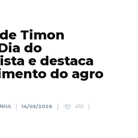
de Timon
Dia do
ista e destaca
cimento do agro
INHA
14/05/2026
410