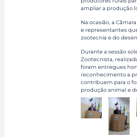
produtores rurais para
ampliar a produção lo
Na ocasião, a Câmar
e representantes qu
zootecnia e do desen
Durante a sessão so
Zootecnista, realiza
foram entregues ho
reconhecimento a pro
contribuem para o fo
produção animal e d