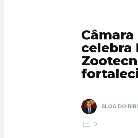
Câmara 
celebra 
Zootecn
fortale
BLOG DO RIB
0