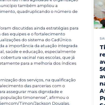
município também ampliou a
dimento, quadruplicando o número de
foram discutidas ainda estratégias para
 das equipes e o fortalecimento
SA
tualizações do sistema do CadÚnico.
a a importância da atuação integrada
T
cial, saúde e educação, especialmente
r
cobertura vacinal nas escolas, que já
a
etamente para a melhoria dos índices
5
a
nização dos serviços, na qualificação
n
talecimento das parcerias com o
A
ara assegurar mais dignidade e
P
 a população timonense”, afirmou o
to. Semcom/Timon/Jackson Douglas.