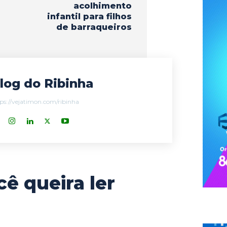
acolhimento
infantil para filhos
de barraqueiros
log do Ribinha
ps://vejatimon.com/ribinha
cê queira ler