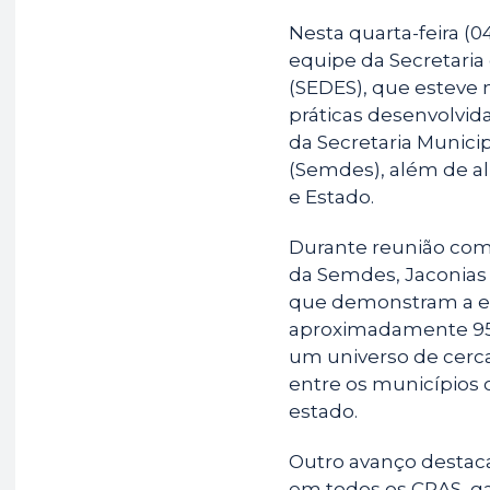
Nesta quarta-feira (0
equipe da Secretaria
(SEDES), que esteve 
práticas desenvolvid
da Secretaria Munici
(Semdes), além de al
e Estado.
Durante reunião com o
da Semdes, Jaconias
que demonstram a ev
aproximadamente 95%
um universo de cerca
entre os municípios 
estado.
Outro avanço destacad
em todos os CRAS, ga