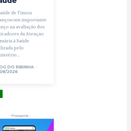
aúde
Saúde de Timon
cançou um importante
nço na avaliação dos
dicadores da Atenção
imária à Saúde
lizada pelo
istério...
OG DO RIBINHA
-
/08/2026
- Propaganda -