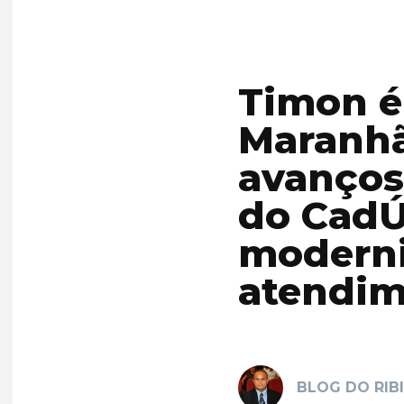
Timon é
Maranhã
avanços
do CadÚ
moderni
atendim
BLOG DO RIB