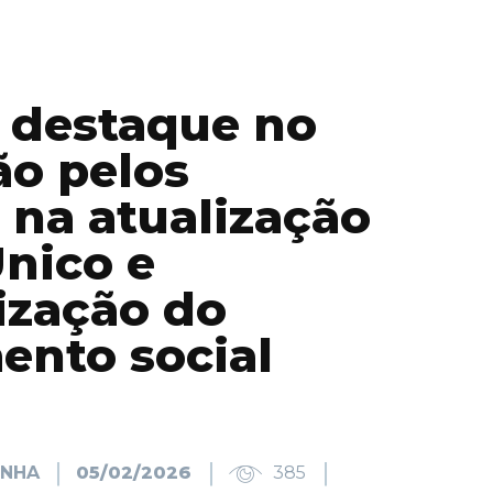
 destaque no
o pelos
 na atualização
nico e
zação do
ento social
INHA
05/02/2026
385