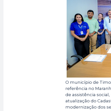
e
t
e
b
s
g
o
A
r
o
p
a
k
p
m
O município de Tim
referência no Maranh
de assistência socia
atualização do Cadas
modernização dos ser