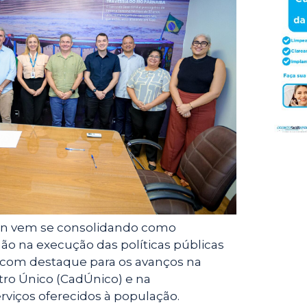
t
i
r
t
l
e
e
r
on vem se consolidando como
ão na execução das políticas públicas
l, com destaque para os avanços na
tro Único (CadÚnico) e na
viços oferecidos à população.