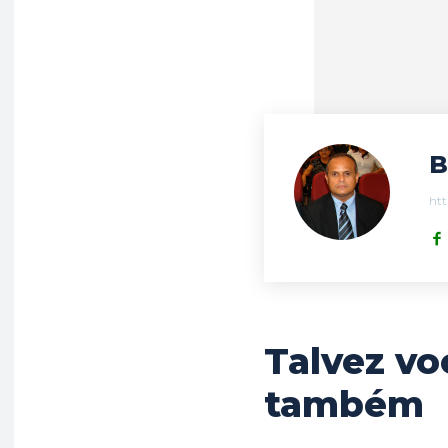
B
htt
Talvez vo
também