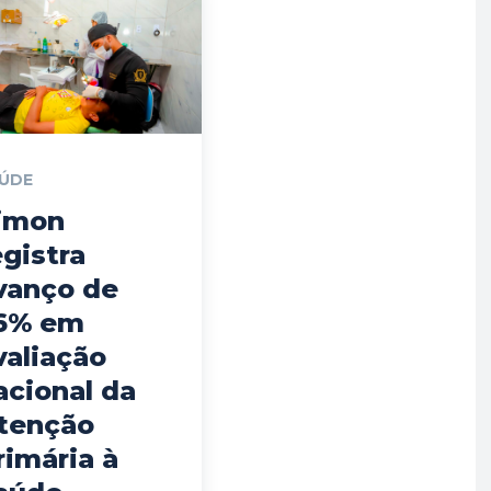
ÚDE
imon
egistra
vanço de
6% em
valiação
acional da
tenção
rimária à